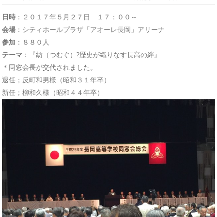
日時
：２０１７年５月２７日 １７：００～
会場
：シティホールプラザ「アオーレ長岡」アリーナ
参加
：８８０人
テーマ
：『紡（つむぐ）?歴史が織りなす長高の絆』
＊同窓会長が交代されました。
退任；反町和男様（昭和３１年卒）
新任；柳和久様（昭和４４年卒）