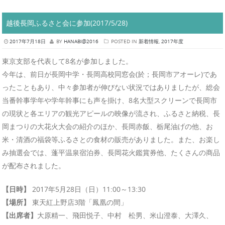
越後長岡ふるさと会に参加(2017/5/28)
2017年7月18日
BY
HANABI@2016
POSTED IN
新着情報
,
2017年度
東京支部を代表して8名が参加しました。
今年は、前日が長岡中学・長岡高校同窓会(於；長岡市アオーレ)であ
ったこともあり、中々参加者が伸びない状況ではありましたが、総会
当番幹事学年や学年幹事にも声を掛け、8名大型スクリーンで長岡市
の現状と各エリアの観光アピールの映像が流され、ふるさと納税、長
岡まつりの大花火大会の紹介のほか、長岡赤飯、栃尾油げの他、お
米・清酒の福袋等ふるさとの食材の販売がありました。また、お楽し
み抽選会では、蓬平温泉宿泊券、長岡花火鑑賞券他、たくさんの商品
が配布されました。
【日時】
2017年5月28日（日）11:00～13:30
【場所】
東天紅上野店3階「鳳凰の間」
【出席者】
大原精一、飛田悦子、中村 松男、米山澄泰、大澤久、