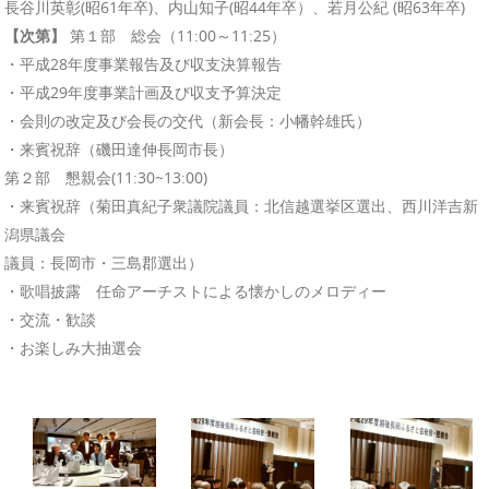
長谷川英彰(昭61年卒)、内山知子(昭44年卒）、若月公紀 (昭63年卒)
【次第】
第１部 総会（11:00～11:25）
・平成28年度事業報告及び収支決算報告
・平成29年度事業計画及び収支予算決定
・会則の改定及び会長の交代（新会長：小幡幹雄氏）
・来賓祝辞（磯田達伸長岡市長）
第２部 懇親会(11:30~13:00)
・来賓祝辞（菊田真紀子衆議院議員：北信越選挙区選出、西川洋吉新
潟県議会
議員：長岡市・三島郡選出）
・歌唱披露 任命アーチストによる懐かしのメロディー
・交流・歓談
・お楽しみ大抽選会