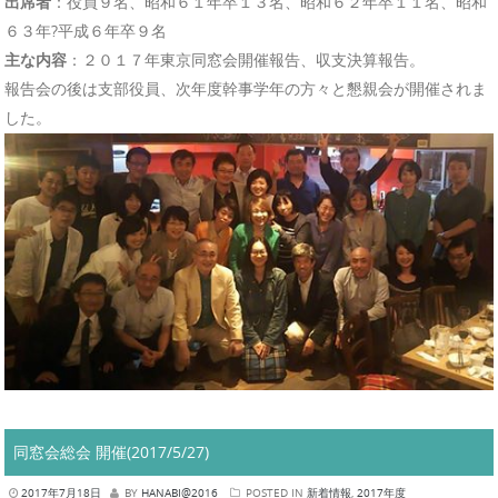
出席者
：役員９名、昭和６１年卒１３名、昭和６２年卒１１名、
昭和
６３年?平成６年卒９名
主な内容
：２０１７年東京同窓会開催報告、収支決算報告。
報告会の後は支部役員、次年度幹事学年の方々と懇親会が開催されま
した。
同窓会総会 開催(2017/5/27)
2017年7月18日
BY
HANABI@2016
POSTED IN
新着情報
,
2017年度