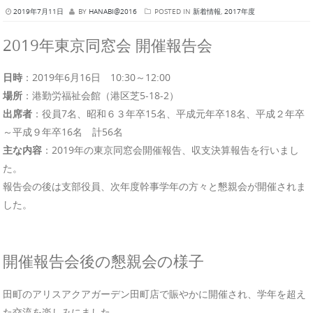
2019年7月11日
BY
HANABI@2016
POSTED IN
新着情報
,
2017年度
2019年東京同窓会 開催報告会
日時
：2019年6月16日 10:30～12:00
場所
：港勤労福祉会館（港区芝5-18-2）
出席者
：役員7名、昭和６３年卒15名、平成元年卒18名、平成２年卒
～平成９年卒16名 計56名
主な内容
：2019年の東京同窓会開催報告、収支決算報告を行いまし
た。
報告会の後は支部役員、次年度幹事学年の方々と懇親会が開催されま
した。
開催報告会後の懇親会の様子
田町のアリスアクアガーデン田町店で賑やかに開催され、学年を超え
た交流を楽しみにました。