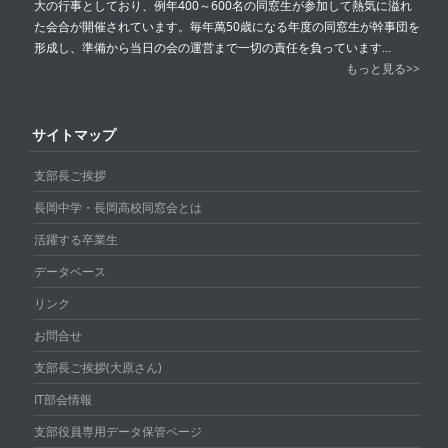
大の行事としており、例年400～600名の同窓生が参加して熱気に溢れ
た会合が開催されています。毎年萬50歳になる年度の同窓生が幹事団を
形成し、準備から当日の会の運営まで一切の責任を負っています…
もっと見る>>
サイトマップ
支部長ご挨拶
長岡中学・長岡高校同窓会とは
活躍する卒業生
データベース
リンク
お問合せ
支部長ご挨拶(大原さん)
IT部会情報
支部役員専用データ保管ページ