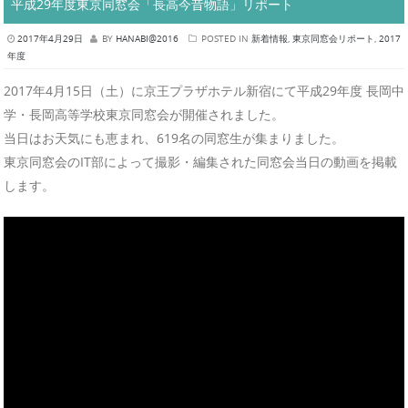
平成29年度東京同窓会「長高今昔物語」リポート
2017年4月29日
BY
HANABI@2016
POSTED IN
新着情報
,
東京同窓会リポート
,
2017
年度
2017年4月15日（土）に京王プラザホテル新宿にて平成29年度 長岡中
学・長岡高等学校東京同窓会が開催されました。
当日はお天気にも恵まれ、619名の同窓生が集まりました。
東京同窓会のIT部によって撮影・編集された同窓会当日の動画を掲載
します。